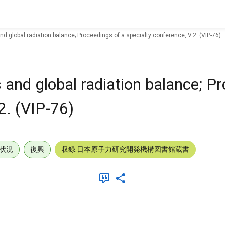
and global radiation balance; Proceedings of a specialty conference, V.2. (VIP-76)
ls and global radiation balance; P
2. (VIP-76)
状況
復興
収録:日本原子力研究開発機構図書館蔵書