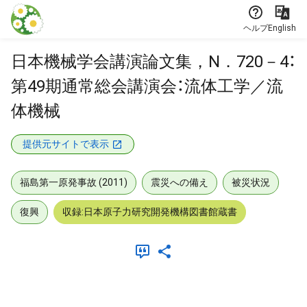
本文に飛ぶ
ヘルプ
English
日本機械学会講演論文集，N．720－4：
第49期通常総会講演会：流体工学／流
体機械
提供元サイトで表示
福島第一原発事故 (2011)
震災への備え
被災状況
復興
収録:日本原子力研究開発機構図書館蔵書