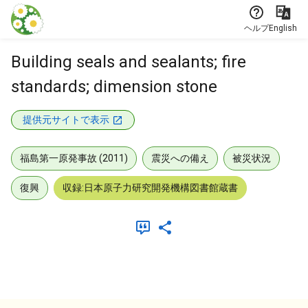
本文に飛ぶ
ヘルプ
English
Building seals and sealants; fire
standards; dimension stone
提供元サイトで表示
福島第一原発事故 (2011)
震災への備え
被災状況
復興
収録:日本原子力研究開発機構図書館蔵書
メタデータ