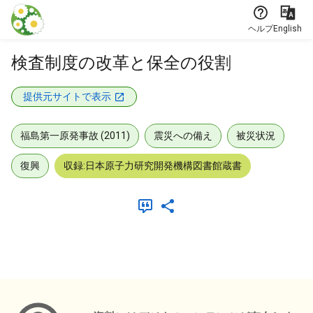
本文に飛ぶ
ヘルプ
English
検査制度の改革と保全の役割
提供元サイトで表示
福島第一原発事故 (2011)
震災への備え
被災状況
復興
収録:日本原子力研究開発機構図書館蔵書
メタデータ