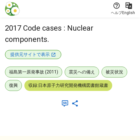
本文に飛ぶ
ヘルプ
English
2017 Code cases : Nuclear
components.
提供元サイトで表示
福島第一原発事故 (2011)
震災への備え
被災状況
復興
収録:日本原子力研究開発機構図書館蔵書
メタデータ