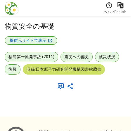
本文に飛ぶ
ヘルプ
English
物質安全の基礎
提供元サイトで表示
福島第一原発事故 (2011)
震災への備え
被災状況
復興
収録:日本原子力研究開発機構図書館蔵書
メタデータ