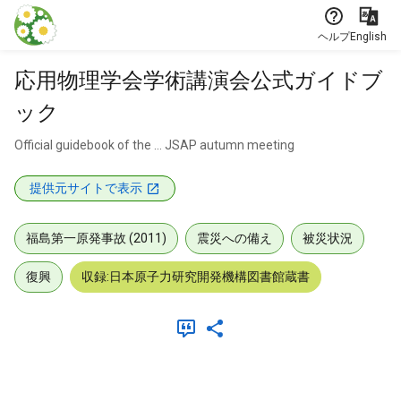
本文に飛ぶ
ヘルプ
English
応用物理学会学術講演会公式ガイドブ
ック
Official guidebook of the ... JSAP autumn meeting
提供元サイトで表示
福島第一原発事故 (2011)
震災への備え
被災状況
復興
収録:日本原子力研究開発機構図書館蔵書