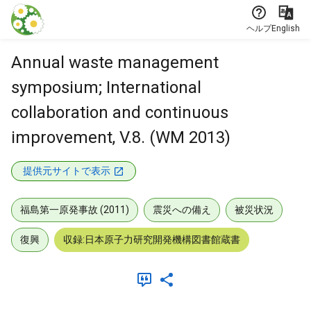
本文に飛ぶ
ヘルプ
English
Annual waste management
symposium; International
collaboration and continuous
improvement, V.8. (WM 2013)
提供元サイトで表示
福島第一原発事故 (2011)
震災への備え
被災状況
復興
収録:日本原子力研究開発機構図書館蔵書