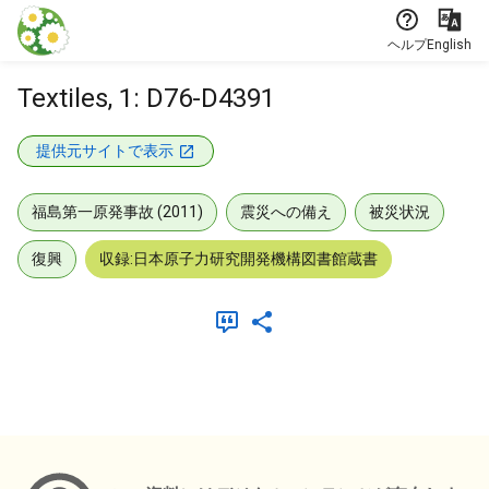
本文に飛ぶ
ヘルプ
English
Textiles, 1: D76-D4391
提供元サイトで表示
福島第一原発事故 (2011)
震災への備え
被災状況
復興
収録:日本原子力研究開発機構図書館蔵書
メタデータ