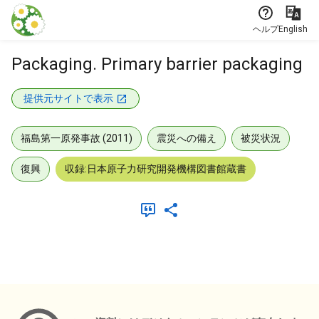
本文に飛ぶ
ヘルプ
English
Packaging. Primary barrier packaging
提供元サイトで表示
福島第一原発事故 (2011)
震災への備え
被災状況
復興
収録:日本原子力研究開発機構図書館蔵書
メタデータ