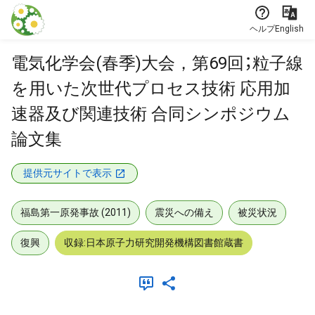
本文に飛ぶ
ヘルプ
English
電気化学会(春季)大会，第69回；粒子線
を用いた次世代プロセス技術 応用加
速器及び関連技術 合同シンポジウム
論文集
提供元サイトで表示
福島第一原発事故 (2011)
震災への備え
被災状況
復興
収録:日本原子力研究開発機構図書館蔵書