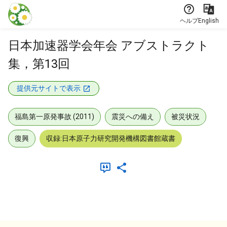
本文に飛ぶ
ヘルプ
English
日本加速器学会年会 アブストラクト
集，第13回
提供元サイトで表示
福島第一原発事故 (2011)
震災への備え
被災状況
復興
収録:日本原子力研究開発機構図書館蔵書
メタデータ