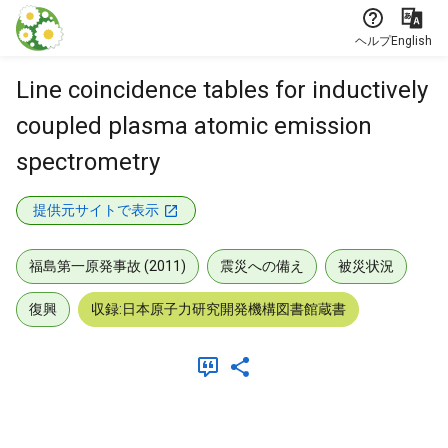
本文に飛ぶ
ヘルプ
English
Line coincidence tables for inductively
coupled plasma atomic emission
spectrometry
提供元サイトで表示
福島第一原発事故 (2011)
震災への備え
被災状況
復興
収録:日本原子力研究開発機構図書館蔵書