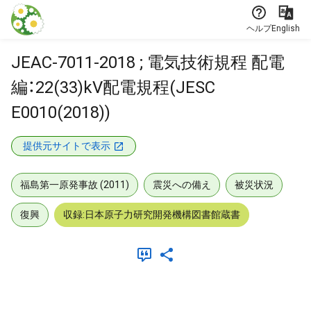
本文に飛ぶ
ヘルプ
English
JEAC-7011-2018 ; 電気技術規程 配電
編：22(33)kV配電規程(JESC
E0010(2018))
提供元サイトで表示
福島第一原発事故 (2011)
震災への備え
被災状況
復興
収録:日本原子力研究開発機構図書館蔵書