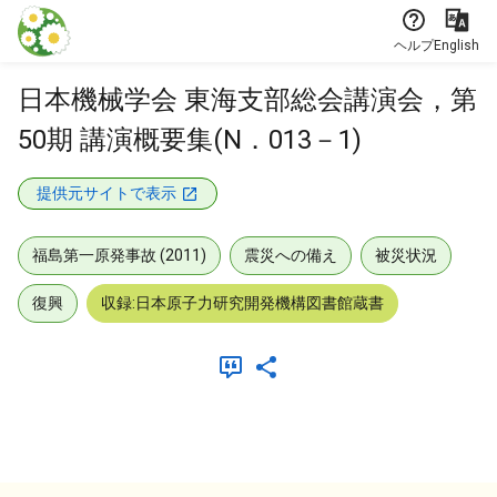
本文に飛ぶ
ヘルプ
English
日本機械学会 東海支部総会講演会，第
50期 講演概要集(N．013－1)
提供元サイトで表示
福島第一原発事故 (2011)
震災への備え
被災状況
復興
収録:日本原子力研究開発機構図書館蔵書
メタデータ