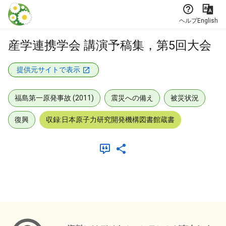
本文に飛ぶ
ヘルプ
English
産学連携学会 講演予稿集，第5回大会
提供元サイトで表示
福島第一原発事故 (2011)
震災への備え
被災状況
復興
収録:日本原子力研究開発機構図書館蔵書
メタデータ