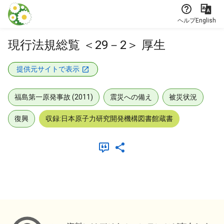
本文に飛ぶ
ヘルプ
English
現行法規総覧 ＜29－2＞ 厚生
提供元サイトで表示
福島第一原発事故 (2011)
震災への備え
被災状況
復興
収録:日本原子力研究開発機構図書館蔵書
メタデータ