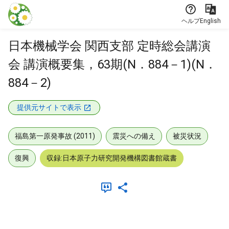
本文に飛ぶ
ヘルプ
English
日本機械学会 関西支部 定時総会講演
会 講演概要集，63期(N．884－1)(N．
884－2)
提供元サイトで表示
福島第一原発事故 (2011)
震災への備え
被災状況
復興
収録:日本原子力研究開発機構図書館蔵書