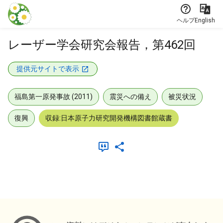
本文に飛ぶ
ヘルプ
English
レーザー学会研究会報告，第462回
提供元サイトで表示
福島第一原発事故 (2011)
震災への備え
被災状況
復興
収録:日本原子力研究開発機構図書館蔵書
メタデータ