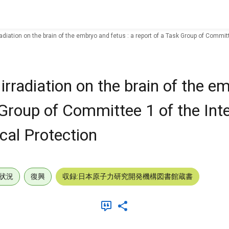
adiation on the brain of the embryo and fetus : a report of a Task Group of Commi
irradiation on the brain of the e
k Group of Committee 1 of the Int
al Protection
状況
復興
収録:日本原子力研究開発機構図書館蔵書