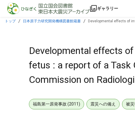
本文に飛ぶ
ギャラリー
トップ
日本原子力研究開発機構図書館蔵書
Developmental effects of irr
Developmental effects of 
fetus : a report of a Tas
Commission on Radiologic
福島第一原発事故 (2011)
震災への備え
被災