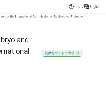
ヘルプ
English
ttee 1 of the International Commission on Radiological Protection
mbryo and
ernational
提供元サイトで表示