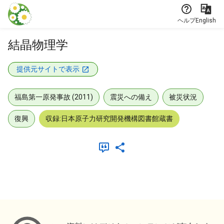
本文に飛ぶ
ヘルプ
English
結晶物理学
提供元サイトで表示
福島第一原発事故 (2011)
震災への備え
被災状況
復興
収録:日本原子力研究開発機構図書館蔵書
メタデータ