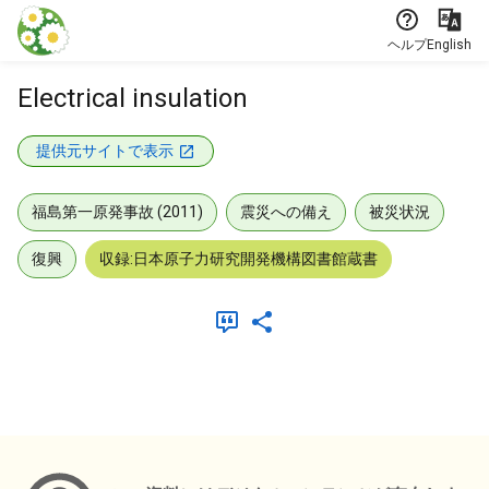
本文に飛ぶ
ヘルプ
English
Electrical insulation
提供元サイトで表示
福島第一原発事故 (2011)
震災への備え
被災状況
復興
収録:日本原子力研究開発機構図書館蔵書
メタデータ