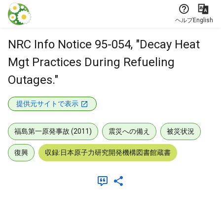
本文に飛ぶ
ヘルプ
English
NRC Info Notice 95-054, "Decay Heat
Mgt Practices During Refueling
Outages."
提供元サイトで表示
福島第一原発事故 (2011)
震災への備え
被災状況
復興
収録:日本原子力研究開発機構図書館蔵書