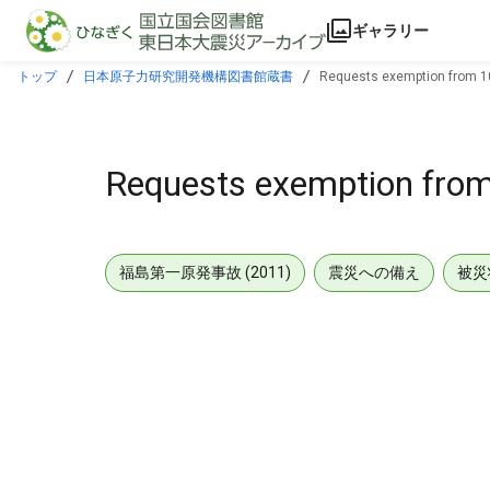
本文に飛ぶ
ギャラリー
トップ
日本原子力研究開発機構図書館蔵書
Requests exemption from 10
Requests exemption from
福島第一原発事故 (2011)
震災への備え
被災
メタデータ