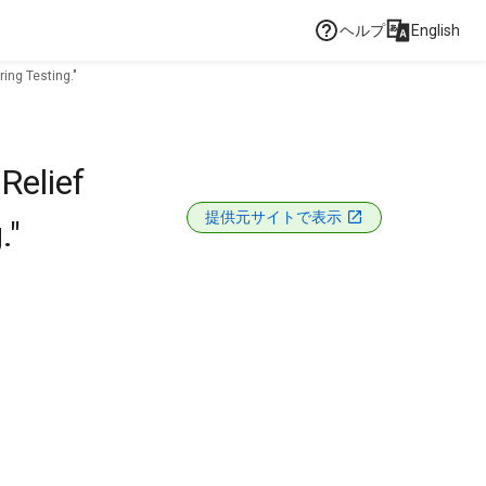
ヘルプ
English
ing Testing."
Relief
提供元サイトで表示
."