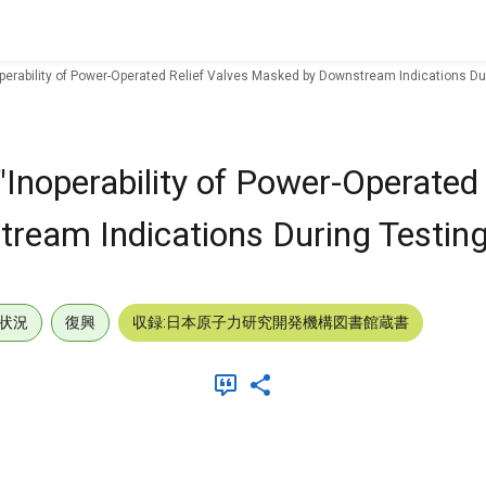
operability of Power-Operated Relief Valves Masked by Downstream Indications Dur
Inoperability of Power-Operated 
eam Indications During Testing
状況
復興
収録:日本原子力研究開発機構図書館蔵書