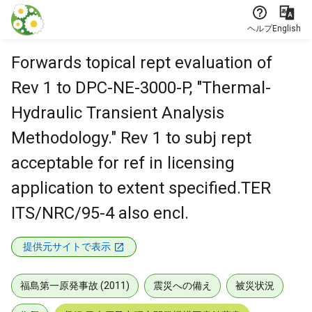
本文に飛ぶ
ヘルプ
English
Forwards topical rept evaluation of
Rev 1 to DPC-NE-3000-P, "Thermal-
Hydraulic Transient Analysis
Methodology." Rev 1 to subj rept
acceptable for ref in licensing
application to extent specified.TER
ITS/NRC/95-4 also encl.
提供元サイトで表示
福島第一原発事故 (2011)
震災への備え
被災状況