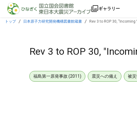
本文に飛ぶ
ギャラリー
トップ
日本原子力研究開発機構図書館蔵書
Rev 3 to ROP 30, "Incoming 
Rev 3 to ROP 30, "Incomi
福島第一原発事故 (2011)
震災への備え
被災
メタデータ