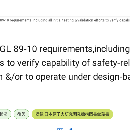
9-10 requirements,including all initial testing & validation efforts to verify capa
L 89-10 requirements,including al
ts to verify capability of safety-
n &/or to operate under design-b
状況
復興
収録:日本原子力研究開発機構図書館蔵書