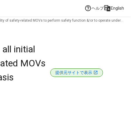
ヘルプ
English
bility of safety-related MOVs to perform safety function &/or to operate under
l initial
related MOVs
提供元サイトで表示
asis