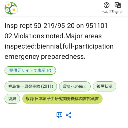
本文に飛ぶ
ヘルプ
English
Insp rept 50-219/95-20 on 951101-
02.Violations noted.Major areas
inspected:biennial,full-participation
emergency preparedness.
提供元サイトで表示
福島第一原発事故 (2011)
震災への備え
被災状況
復興
収録:日本原子力研究開発機構図書館蔵書