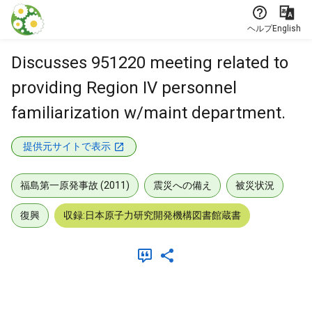
本文に飛ぶ
ヘルプ
English
Discusses 951220 meeting related to
providing Region IV personnel
familiarization w/maint department.
提供元サイトで表示
福島第一原発事故 (2011)
震災への備え
被災状況
復興
収録:日本原子力研究開発機構図書館蔵書