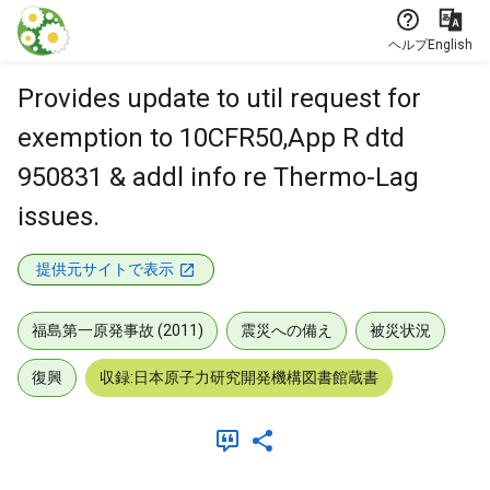
本文に飛ぶ
ヘルプ
English
Provides update to util request for
exemption to 10CFR50,App R dtd
950831 & addl info re Thermo-Lag
issues.
提供元サイトで表示
福島第一原発事故 (2011)
震災への備え
被災状況
復興
収録:日本原子力研究開発機構図書館蔵書