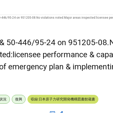
0-446/95-24 on 951205-08.No violations noted.Major areas inspected:licensee per
 & 50-446/95-24 on 951205-08.N
ted:licensee performance & capab
e of emergency plan & implement
状況
復興
収録:日本原子力研究開発機構図書館蔵書