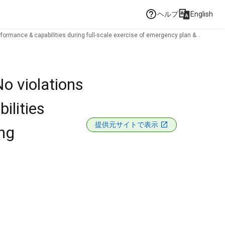
ヘルプ
English
formance & capabilities during full-scale exercise of emergency plan &
o violations
ilities
提供元サイトで表示
ing