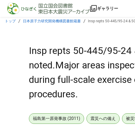
本文に飛ぶ
ギャラリー
トップ
日本原子力研究開発機構図書館蔵書
Insp repts 50-445/95-24 & 5
implementing procedures.
Insp repts 50-445/95-24
noted.Major areas inspec
during full-scale exercis
procedures.
福島第一原発事故 (2011)
震災への備え
被災