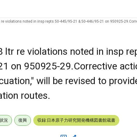
e violations noted in insp repts 50-445/95-21 & 50-446/95-21 on 950925-29.Correcti
r re violations noted in insp re
1 on 950925-29.Corrective actio
cuation," will be revised to provid
ation routes.
状況
復興
収録:日本原子力研究開発機構図書館蔵書