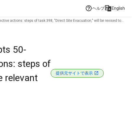
ヘルプ
English
ve actions: steps of task 398, "Direct Site Evacuation," will be revised to
pts 50-
ns: steps of
提供元サイトで表示
e relevant