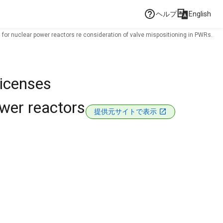
ヘルプ
English
s for nuclear power reactors re consideration of valve mispositioning in PWRs.
licenses
wer reactors
提供元サイトで表示