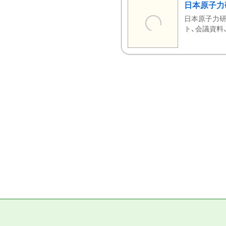
日本原子力
日本原子力研
ト、会議資料、