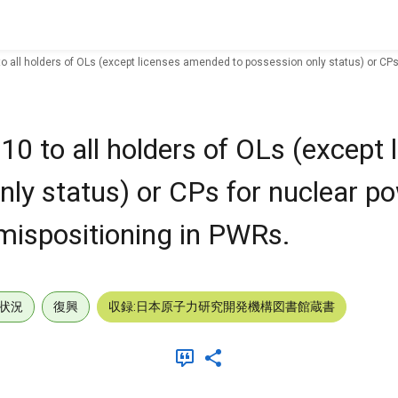
 to all holders of OLs (except licenses amended to possession only status) or CP
10 to all holders of OLs (except 
ly status) or CPs for nuclear po
 mispositioning in PWRs.
状況
復興
収録:日本原子力研究開発機構図書館蔵書