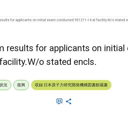
esults for applicants on initial exam conducted 951211-14 at facility.W/o stated e
 results for applicants on initia
acility.W/o stated encls.
状況
復興
収録:日本原子力研究開発機構図書館蔵書