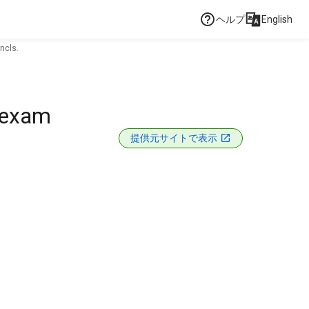
ヘルプ
English
ncls.
l exam
提供元サイトで表示