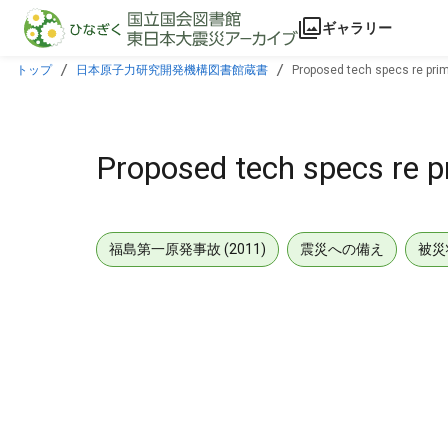
本文に飛ぶ
ギャラリー
トップ
日本原子力研究開発機構図書館蔵書
Proposed tech specs re prim
Proposed tech specs re p
福島第一原発事故 (2011)
震災への備え
被災
メタデータ