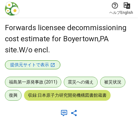
本文に飛ぶ
ヘルプ
English
Forwards licensee decommissioning
cost estimate for Boyertown,PA
site.W/o encl.
提供元サイトで表示
福島第一原発事故 (2011)
震災への備え
被災状況
復興
収録:日本原子力研究開発機構図書館蔵書