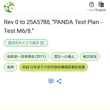
本文に飛ぶ
ヘルプ
English
Rev 0 to 25A5788, "PANDA Test Plan -
Test M6/8."
提供元サイトで表示
福島第一原発事故 (2011)
震災への備え
被災状況
復興
収録:日本原子力研究開発機構図書館蔵書
メタデータ