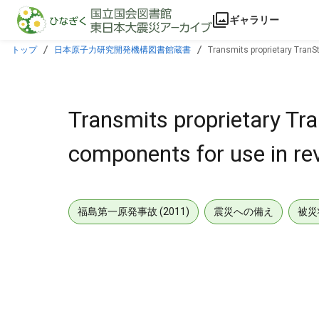
本文に飛ぶ
ギャラリー
トップ
日本原子力研究開発機構図書館蔵書
Transmits proprietary TranS
Transmits proprietary Tr
components for use in re
福島第一原発事故 (2011)
震災への備え
被災