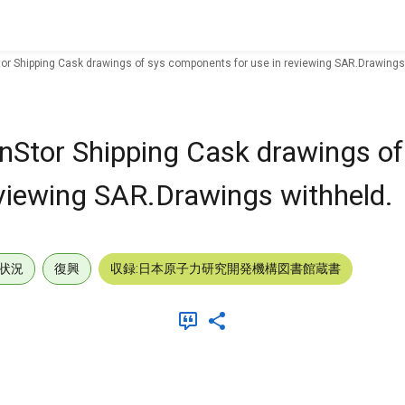
tor Shipping Cask drawings of sys components for use in reviewing SAR.Drawings
anStor Shipping Cask drawings of
viewing SAR.Drawings withheld.
状況
復興
収録:日本原子力研究開発機構図書館蔵書