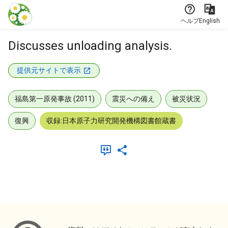
本文に飛ぶ
ヘルプ
English
Discusses unloading analysis.
提供元サイトで表示
福島第一原発事故 (2011)
震災への備え
被災状況
復興
収録:日本原子力研究開発機構図書館蔵書
メタデータ