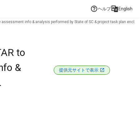
ヘルプ
English
assessment info & analysis performed by State of SC & project task plan encl.
TAR to
nfo &
提供元サイトで表示
.