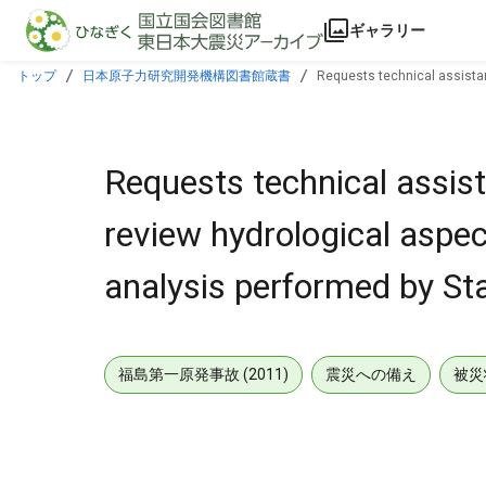
本文に飛ぶ
ギャラリー
トップ
日本原子力研究開発機構図書館蔵書
Requests technical assistan
Requests technical assis
review hydrological aspe
analysis performed by Sta
福島第一原発事故 (2011)
震災への備え
被災