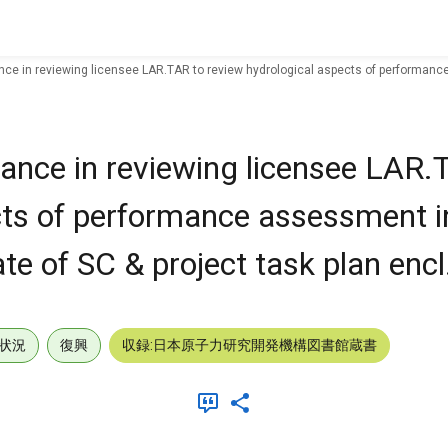
ce in reviewing licensee LAR.TAR to review hydrological aspects of performance 
tance in reviewing licensee LAR.
cts of performance assessment i
te of SC & project task plan encl
状況
復興
収録:日本原子力研究開発機構図書館蔵書