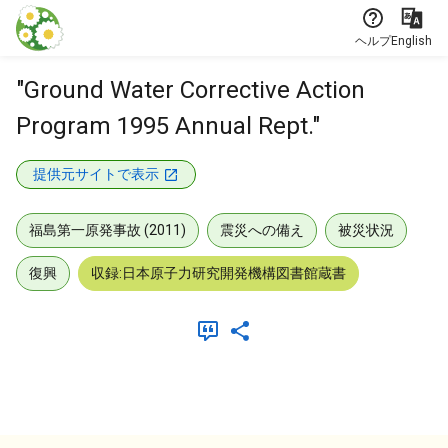
本文に飛ぶ
ヘルプ
English
"Ground Water Corrective Action
Program 1995 Annual Rept."
提供元サイトで表示
福島第一原発事故 (2011)
震災への備え
被災状況
復興
収録:日本原子力研究開発機構図書館蔵書
メタデータ