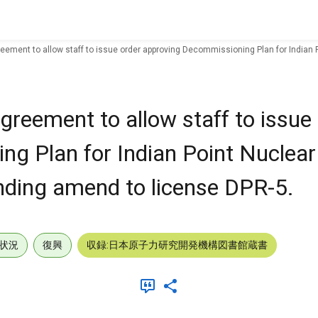
ent to allow staff to issue order approving Decommissioning Plan for Indian P
eement to allow staff to issue 
g Plan for Indian Point Nuclear
onding amend to license DPR-5.
状況
復興
収録:日本原子力研究開発機構図書館蔵書