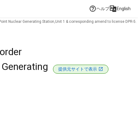
ヘルプ
English
oint Nuclear Generating Station,Unit 1 & corresponding amend to license DPR-5.
order
 Generating
提供元サイトで表示