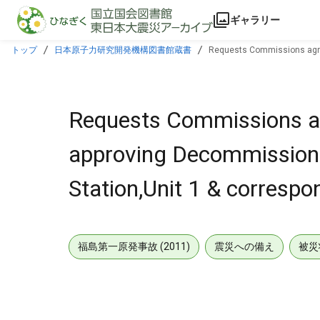
本文に飛ぶ
ギャラリー
トップ
日本原子力研究開発機構図書館蔵書
Requests Commissions agreem
Requests Commissions agr
approving Decommissionin
Station,Unit 1 & corresp
福島第一原発事故 (2011)
震災への備え
被災