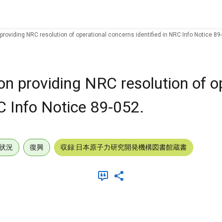
roviding NRC resolution of operational concerns identified in NRC Info Notice 89
n providing NRC resolution of o
C Info Notice 89-052.
状況
復興
収録:日本原子力研究開発機構図書館蔵書