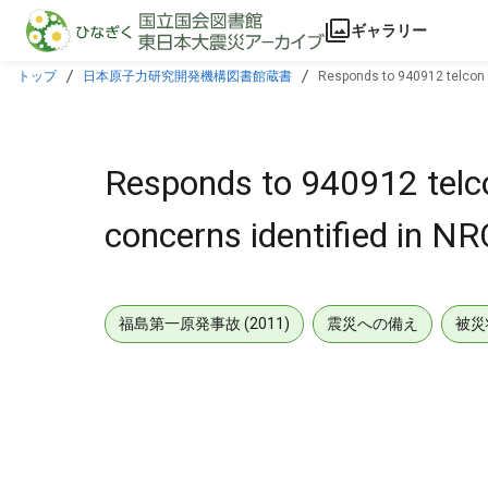
本文に飛ぶ
ギャラリー
トップ
日本原子力研究開発機構図書館蔵書
Responds to 940912 telcon p
Responds to 940912 telco
concerns identified in NR
福島第一原発事故 (2011)
震災への備え
被災