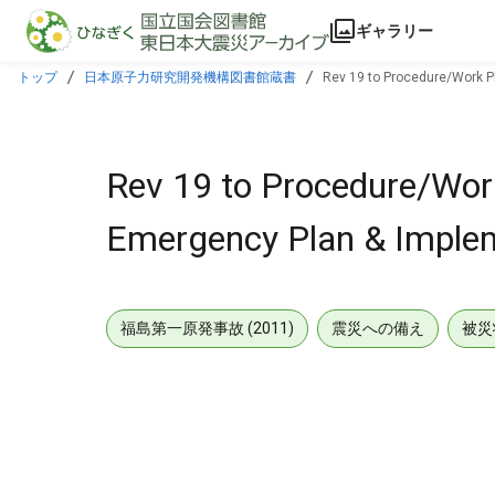
本文に飛ぶ
ギャラリー
トップ
日本原子力研究開発機構図書館蔵書
Rev 19 to Procedure/Work P
Rev 19 to Procedure/Wor
Emergency Plan & Implem
福島第一原発事故 (2011)
震災への備え
被災