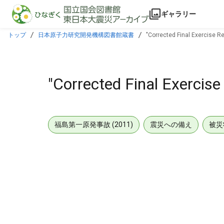
本文に飛ぶ
ギャラリー
トップ
日本原子力研究開発機構図書館蔵書
"Corrected Final Exercise Re
"Corrected Final Exercise
福島第一原発事故 (2011)
震災への備え
被災
メタデータ