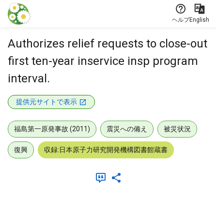
本文に飛ぶ
ヘルプ
English
Authorizes relief requests to close-out
first ten-year inservice insp program
interval.
提供元サイトで表示
福島第一原発事故 (2011)
震災への備え
被災状況
復興
収録:日本原子力研究開発機構図書館蔵書