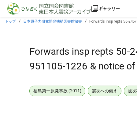
本文に飛ぶ
ギャラリー
トップ
日本原子力研究開発機構図書館蔵書
Forwards insp repts 50-245/
Forwards insp repts 50-
951105-1226 & notice of 
福島第一原発事故 (2011)
震災への備え
被災