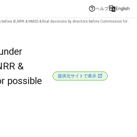
ヘルプ
English
g before IE,NRR & NMSS & final decisions by directors before Commission for
 under
,NRR &
提供元サイトで表示
r possible