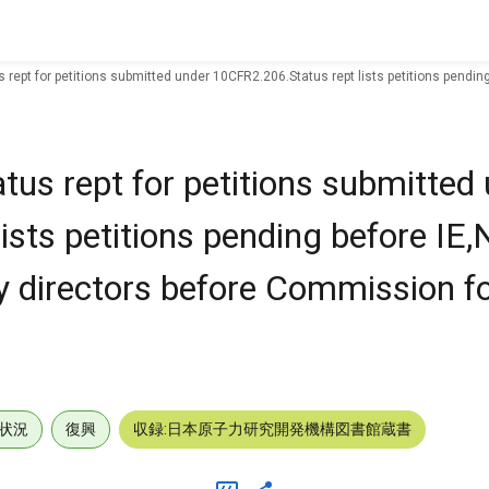
 rept for petitions submitted under 10CFR2.206.Status rept lists petitions pendin
tus rept for petitions submitted
ists petitions pending before IE
y directors before Commission fo
状況
復興
収録:日本原子力研究開発機構図書館蔵書