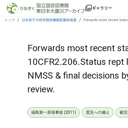
本文に飛ぶ
ギャラリー
トップ
日本原子力研究開発機構図書館蔵書
Forwards most recent status
possible review.
Forwards most recent sta
10CFR2.206.Status rept l
NMSS & final decisions b
review.
福島第一原発事故 (2011)
震災への備え
被災