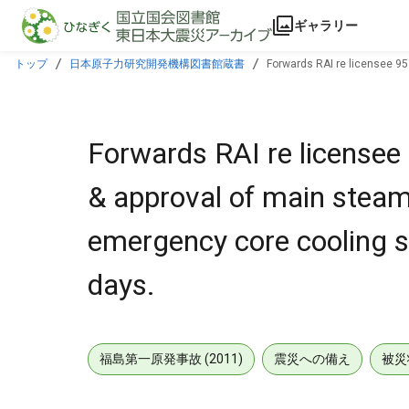
本文に飛ぶ
ギャラリー
トップ
日本原子力研究開発機構図書館蔵書
Forwards RAI re licensee 951
response within 30 days.
Forwards RAI re licensee 
& approval of main steam 
emergency core cooling sy
days.
福島第一原発事故 (2011)
震災への備え
被災