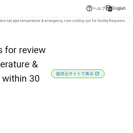
ヘルプ
English
alve tail pipe temperature & emergency core cooling sys for facility.Requests
 for review
perature &
提供元サイトで表示
 within 30