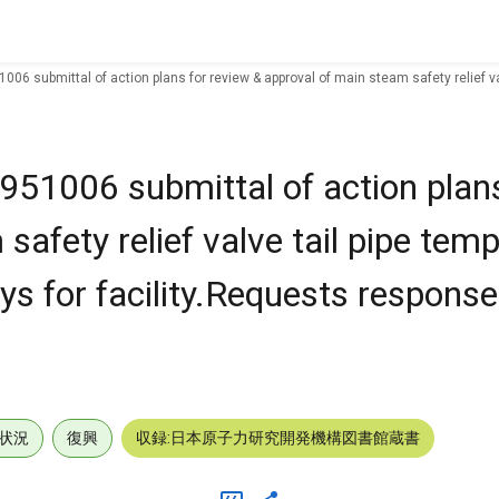
006 submittal of action plans for review & approval of main steam safety relief v
951006 submittal of action plans
safety relief valve tail pipe tem
s for facility.Requests response
状況
復興
収録:日本原子力研究開発機構図書館蔵書